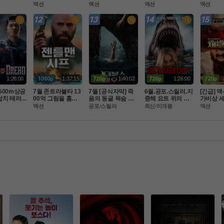
쳤다 ] 공
스글레이브 : 파이
 [아일레이트 시프]
토안보 ) 공식자막
 죽음 ] 10
액션
액션
액션
액션
초고화질 F
널 판타지 XV- 화질
완벽한자막
 초고화질 FHD5.1
 완벽자
자막완벽
1:26:00
1:37:15
1:40:02
1:26:00
2500m상공
7월 존트라볼타 13
7월 [공식자막] 죽
6월.공포.스릴러.지
[긴급] 
납치 테러[
00억 그림을 훔쳐
음의 동굴 목숨 건
중해 요트 위의 상
가비상 
브 드레드 ]
라 [ 젠틀맨 시프 ] 1
 생존[ 데블스 마우
어와 살인마[chu
러수장 
액션
공포/스릴러
최신/미개봉
액션
자막
080P 완벽자막
스 ]
m]2026.chum.108
작전 -코 
0p.완벽자막
 화질자