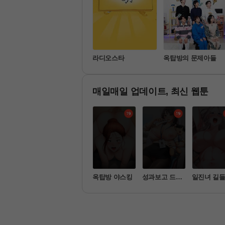
나 혼자 산다
라디오스타
옥탑방의 문제아들
매일매일 업데이트, 최신 웹툰
한여자
아줌마 교환계
옥탑방 야스킹
성과보고 드립
일진녀 길
획
니다
기
 [공지] [26.07.19 신한은행 작업 안내]