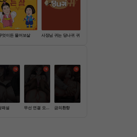
무엇이든 물어보살
사장님 귀는 당나귀 귀
슈퍼맨이 돌아왔다
미운
담패설
무선 연결 오나
금의환향
소은
시아버지가 
홀
 따먹음