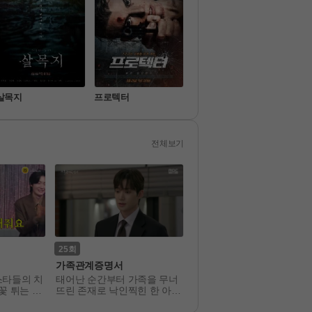
살목지
프로텍터
만약에 우리
끝장
전체보기
25
302
가족관계증명서
뮤직뱅크
스타들의 치
태어난 순간부터 가족을 무너
다양한 장르의 대중가요 및 
불꽃 튀는 일
뜨린 존재로 낙인찍힌 한 아이
신 음악 정보를 전달하는 고
악쇼
와, 냉혹한 편견과 운명에 맞
격 가요 쇼 프로그램