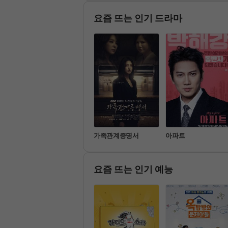
 

지친 하루가 가고, 이윽고 시
활 속 작은 선택이 불러오는 
작될 음악 이야기. 금요일 밤
 몸의 놀라운 나비효과를 전
엔... 자지 마요~
요즘 뜨는 인기 드라마
다.
기쁜 우리 좋은 날
가족관계증명서
아파트
요즘 뜨는 인기 예능