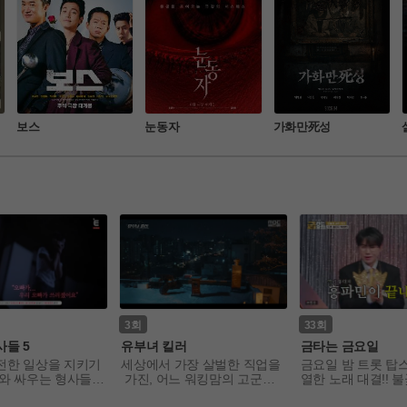
보스
눈동자
가화만死성
3
33
사들 5
유부녀 킬러
금타는 금요일
전한 일상을 지키기
세상에서 가장 살벌한 직업을
금요일 밤 트롯 탑
와 싸우는 형사들의 
 가진, 어느 워킹맘의 고군분
열한 노래 대결!! 
를 다루는 프로그램
투 워라밸(work & life balance) 
대일 데스매치 음