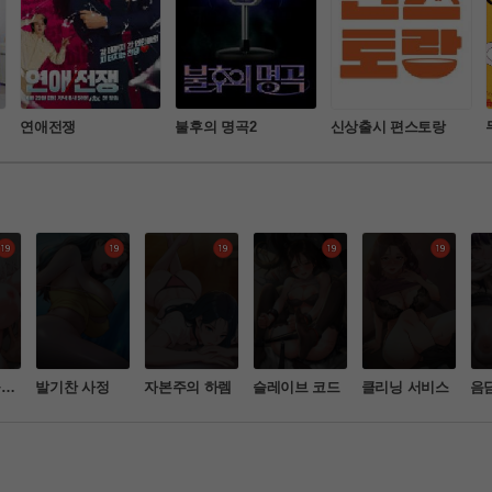
연애전쟁
불후의 명곡2
신상출시 편스토랑
들이
발기찬 사정
자본주의 하렘
슬레이브 코드
클리닝 서비스
음