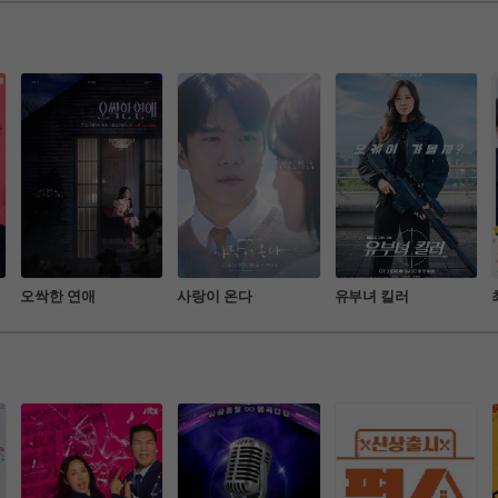
사수기를 그린 드라마
오싹한 연애
사랑이 온다
유부녀 킬러