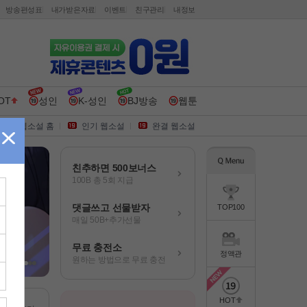
방송편성표
내가받은자료
이벤트
친구관리
내정보
OT
성인
K-성인
BJ방송
웹툰
웹소설 홈
인기 웹소설
완결 웹소설
친추하면 500보너스
100B 총 5회 지급
댓글쓰고 선물받자
TOP100
매일 50B+추가선물
무료 충전소
정액관
원하는 방법으로 무료 충전
HOT