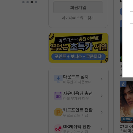
•
•
•
•
미투 
회원가입
영화
아이디/패스워드 찾기
[캠버전]
 이. 20
만 보세요
액션
다운로드 설치
미투만의 다운로더
자유이용권 충전
한달 무제한 다운
카드포인트 전환
무료포인트 지급
OK캐쉬백 전환
O7 제ㅇ
스터 액션
무료포인트 지급