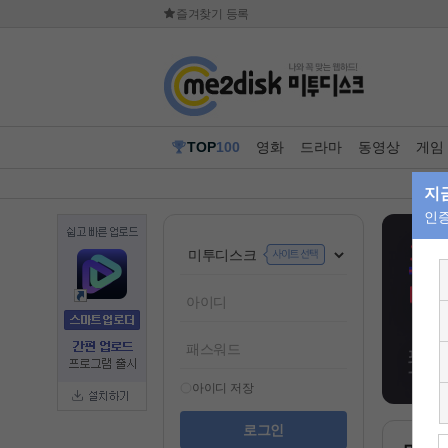
즐겨찾기 등록
TOP
100
영화
드라마
동영상
게임
아이디 저장