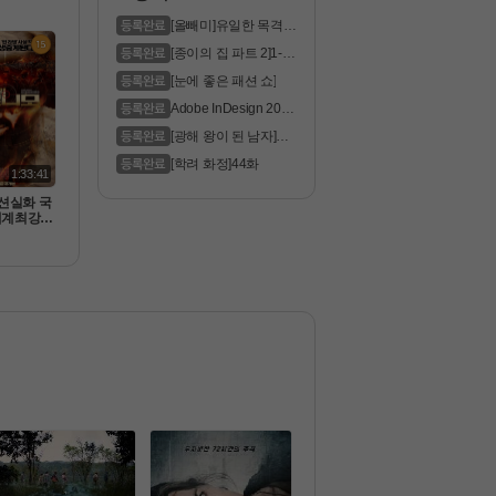
80p 5.1
막
[올빼미]유일한 목격자
는 맹인 ..
[종이의 집 파트 2]1-6
화 통합.1..
[눈에 좋은 패션 쇼]
Adobe InDesign 2023
Pre
[광해 왕이 된 남자]모
두가 꿈꿔..
[학려 화정]44화
1:33:41
액션실화 국
세계최강테
빈라덴사살
드 너l 임-
막완벽