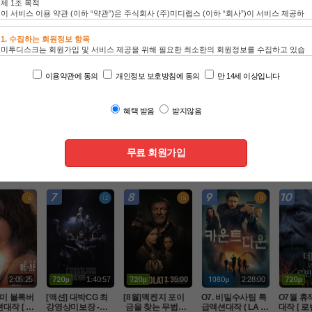
인기 TOP100
드라마
동영상
애니
2:45:00
1:53:00
1:59:23
1:59:00
 오 디 세
N 새로운여정의 액
[8월]악마지니 사냥
[07월 초긴급 명품
8월 적진
26 (급한 분
션어드벤처 ( 차원
꾼 판타지액션[ 미
영화] [ 명품영화 악
 홀로 남
.)
침략 ) 공식자막 초
카엘 두 차원의 헌
마2 ] [ 악녀는 명품
 병사 [
액션
액션
드라마
액션
고화질 FHD 5.1
터 ]완벽자막
을 입는다 ]1080공
Ol크 ] 10
식자막
벽자막
2:05:25
1:40:57
1:35:00
2:28:00
I미 블록버
[액션] 대박CG 최
[8월]멕켄지 포이
O7. 비밀수사팀 특
O7월 휴
대작 [ 원
강영상미보장 -킹
 금을 찾는 무법자
급액션대작 ( LA 국
대작 [ 