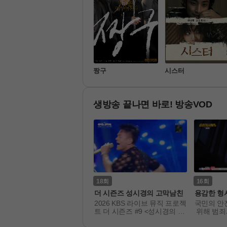
신비아파트 10주년 극
짱구
시스터
장판: 한 번 더, 소환
생방송 끝나면 바로! 방송VOD
2
18
16
나만의 시크릿 나비효과
더 시즌즈 성시경의 고막남친
용감한 형
기관리의 아이콘 MC 박하
2026 KBS 라이브 뮤직 프로젝
국민의 안
이 초대하는 인문·과학·의학
트 더 시즌즈 #9 <성시경의 고
 위해 범죄
 어우러진 웰니스 지식 예
막남친>.

사건 일지