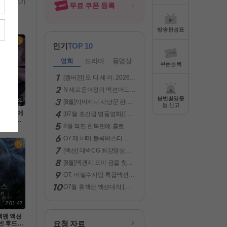
전체보기
무료 쿠폰 등록
방송편성표
인기
TOP 10
영화
드라마
동영상
쿠폰등록
[캠버전] 오 디 세 이. 2026
(급한 분만 보세요.)
N 새로운여정의 액션어드벤
처 ( 차원침략 ) 공식자막 초
불법촬영물
1:43:31
[8월]악마지니 사냥꾼 판타
고화질 FHD 5.1
등 신고
지액션[ 미카엘 두 차원의 헌
 한복판에
[07월 초긴급 명품영화] [ 명
터 ]완벽자막
겨진 미군
품영화 악마2 ] [ 악녀는 명품
8월 적진 한복판에 홀로 남
 럭키스트라
을 입는다 ]1080공식자막
겨진 미군 병사 [ 럭키스트라
80p 5.1 완
O7 제ㅇI미 블록버스터 액
Ol크 ] 1080p 5.1 완벽자막
션대작 [ 원팀으로뭉쳤다 ]
[액션] 대박CG 최강영상미
공식자막 초고화질 FHD 5.1
보장 -킹스글레이브 : 파이
[8월]멕켄지 포이 금을 찾는
널 판타지 XV- 화질자막완
무법자 [아일레이트 시프]완
벽
O7. 비밀수사팀 특급액션대
벽한자막
작 ( LA 국토안보 ) 공식자막
O7월 휴잭맨 액션대작 [ 로
초고화질 FHD5.1
빈 후드의 죽음 ] 1080p 5.1
완벽자막
2:01:42
잭맨 액션
요청 자료
로빈 후드의