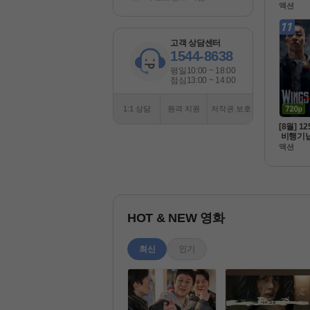
팀으로뭉
액션
식자막 
HD 5.1
고객 상담센터
1544-8638
평일
10:00 ~ 18:00
점심
13:00 ~ 14:00
1:1 상담
원격 지원
저작권 보호
[8월] 1
 비행기
 윙스 오
액션
완벽한
HOT & NEW 영화
최신
인기