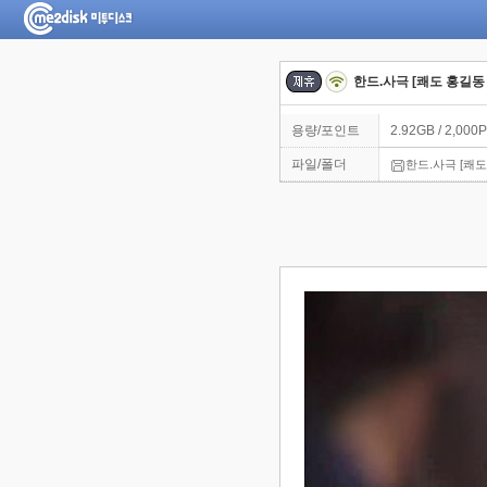
한드.사극 [쾌도 홍길동 
용량/포인트
2.92GB / 2,000P
파일/폴더
한드.사극 [쾌도