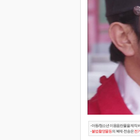
- 아동/청소년 이용음란물을 제작.
-
불법촬영물등
의 복제·전송은
전기