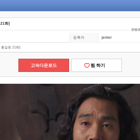
21화]
컨텐츠
등록자
jenter
 홍길동 21화]
고속다운로드
찜 하기