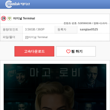
터미널 Terminal
컨텐츠 번호: 528589338 / 영화>드라마
용량/포인트
3.56GB / 360P
등록자
sangtae0525
파일/폴더
터미널 Terminal
고속다운로드
찜 하기