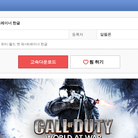
+트레이너 한글
등록자
알뜰폰
브 듀티-월드 앳 워+트레이너 한글
고속다운로드
찜 하기