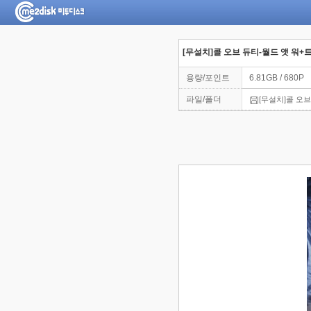
[무설치]콜 오브 듀티-월드 앳 워
용량/포인트
6.81GB / 680P
파일/폴더
[무설치]콜 오