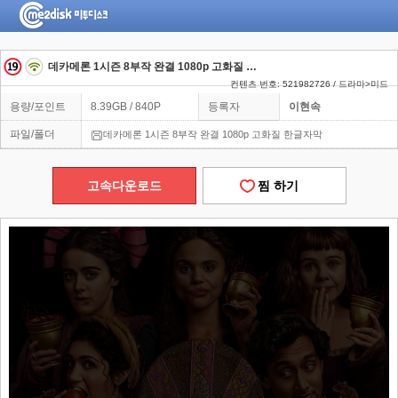
데카메론 1시즌 8부작 완결 1080p 고화질 한글자막
컨텐츠 번호: 521982726 / 드라마>미드
용량/포인트
8.39GB / 840P
등록자
이현속
파일/폴더
데카메론 1시즌 8부작 완결 1080p 고화질 한글자막
고속다운로드
찜 하기