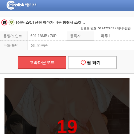
[산란 스캇] 산란 하다가 너무 힘줘서 스캇까지 해버리는 천사 그녀
컨텐츠 번호: 519472952 / 애니>일반
용량/포인트
691.18MB / 70P
등록자
ㅣ하루ㅣ
파일/폴더
Egg.mp4
고속다운로드
찜 하기
19