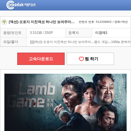
[액션]-오로지 미친액션 하나만 보여주마ㅡ램드 게임ㅡ1080p 완벽자막
컨텐츠 번호: 512206802 / 영화>액션
용량/포인트
3.51GB / 350P
등록자
이경애1
파일/폴더
[액션]-오로지 미친액션 하나만 보여주마ㅡ램드 게임ㅡ1080p 완벽
고속다운로드
찜 하기