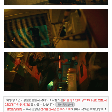
- 아동/청소년 이용음란물을 제작.배포.소지한 자는
[아동.청소년의 성보호에 관한 법률] 제
11조에 따라 형사처벌
을 받을 수 있습니다.
권리침해 센터
-
불법촬영물등
의 복제·전송은
전기통신사업법 제22조의5
에 따라 삭제/접속차단 등의 조