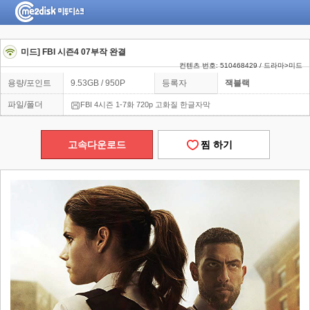
미드] FBI 시즌4 07부작 완결
컨텐츠 번호: 510468429 / 드라마>미드
용량/포인트
9.53GB / 950P
등록자
잭블랙
파일/폴더
FBI 4시즌 1-7화 720p 고화질 한글자막
고속다운로드
찜 하기