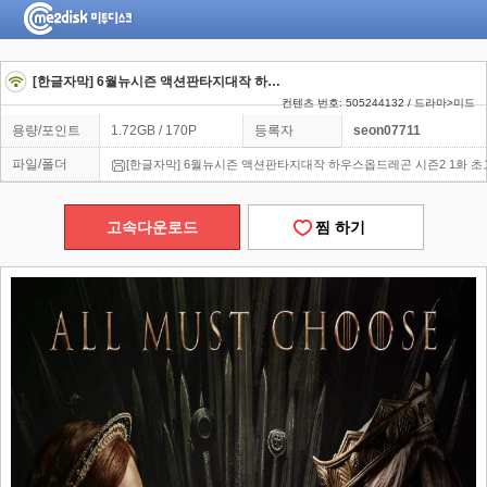
[한글자막] 6월뉴시즌 액션판타지대작 하우스옵드레곤 시즌2 1화 초고화질 1080p
컨텐츠 번호: 505244132 / 드라마>미드
용량/포인트
1.72GB / 170P
등록자
seon07711
파일/폴더
[한글자막] 6월뉴시즌 액션판타지대작 하우스옵드레곤 시즌2 1화 초고
고속다운로드
찜 하기