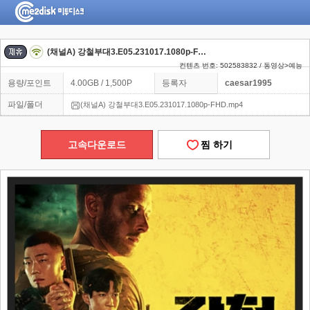
(채널A) 강철부대3.E05.231017.1080p-FHD
컨텐츠 번호: 502583832 / 동영상>예능
용량/포인트
4.00GB / 1,500P
등록자
caesar1995
파일/폴더
(채널A) 강철부대3.E05.231017.1080p-FHD.mp4
고속다운로드
찜 하기