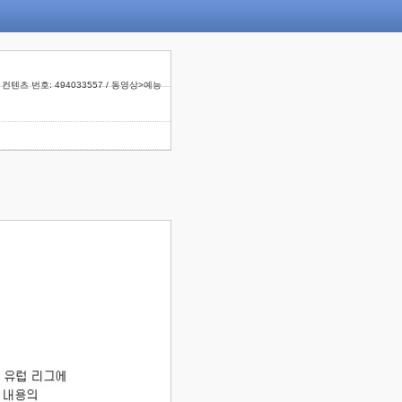
컨텐츠 번호: 494033557 / 동영상>예능