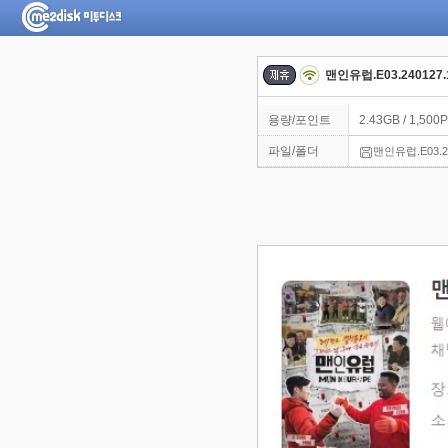
맨인유럽.E03.240127.
용량/포인트
2.43GB / 1,500P
파일/폴더
맨인유럽.E03.24