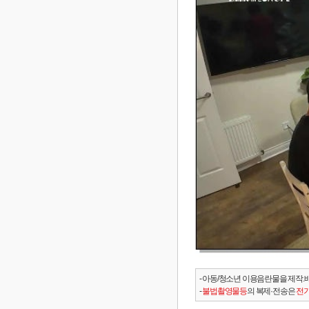
- 아동/청소년 이용음란물을 제작.
-
불법촬영물등
의 복제·전송은
전기