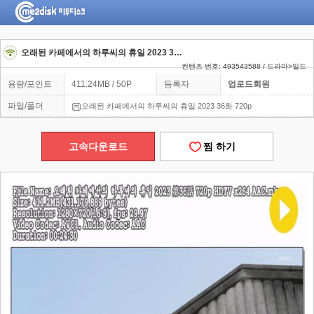
오래된 카페에서의 하루씨의 휴일 2023 36화 720p
컨텐츠 번호: 493543588 / 드라마>일드
용량/포인트
411.24MB / 50P
등록자
업로드회원
파일/폴더
오래된 카페에서의 하루씨의 휴일 2023 36화 720p
고속다운로드
찜 하기