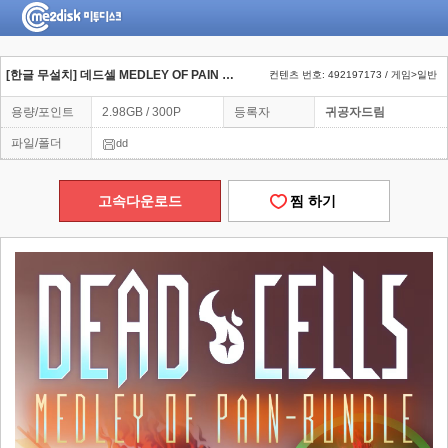
[한글 무설치] 데드셀 MEDLEY OF PAIN BUNDLE
컨텐츠 번호: 492197173 / 게임>일반
용량/포인트
2.98GB / 300P
등록자
귀공자드림
파일/폴더
dd
고속다운로드
찜 하기