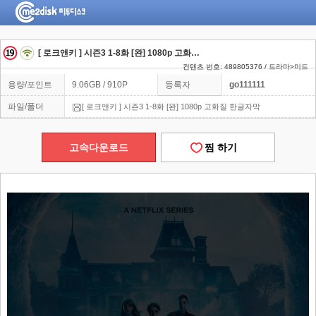
[ 로크앤키 ] 시즌3 1-8화 [완] 1080p 고화질 한글자막
컨텐츠 번호: 489805376 / 드라마>미드
용량/포인트
9.06GB / 910P
등록자
go111111
파일/폴더
[ 로크앤키 ] 시즌3 1-8화 [완] 1080p 고화질 한글자막
고속다운로드
찜 하기