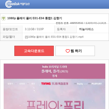
1080p 플레이 플리 E01-E04 통합1 김향기
컨텐츠 번호: 489553532 / 드라마>미니시리즈
용량/포인트
3.11GB / 310P
등록자
하늘아래소
파일/폴더
1080p 플레이 플리 E01-E04 통합1 김향기.mp4
고속다운로드
찜 하기