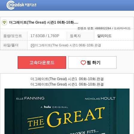
더그레이트(The Great) 시즌1 06화-10화.완결
컨텐츠 번호: 488802284 / 드라마>미드
용량/포인트
17.63GB / 1,760P
등록자
달리미드
파일/폴더
더그레이트(The Great) 시즌1 06화-10화.완결
고속다운로드
찜 하기
더그레이트(The Great) 시즌1 06화-10화.완결
더그레이트(The Great) 시즌1 06화-10화.완결