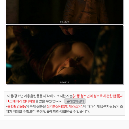
- 아동/청소년 이용음란물을 제작.배포.소지한 자는
[아동.청소년의 성보호에 관한 법률] 제
11조에 따라 형사처벌
을 받을 수 있습니다.
권리침해 센터
-
불법촬영물등
의 복제·전송은
전기통신사업법 제22조의5
에 따라 삭제/접속차단 등의 조
치가 취해질 수 있으며, 관련 법률에 따라 처벌받을 수 있습니다.