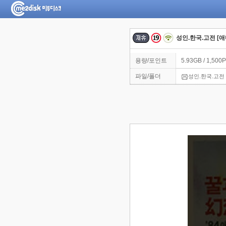
성인.한국.고전 [애마
용량/포인트
5.93GB / 1,500P
파일/폴더
성인.한국.고전 [