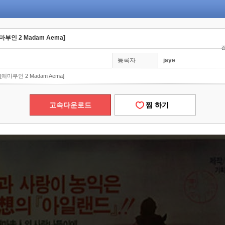
부인 2 Madam Aema]
컨
등록자
jaye
애마부인 2 Madam Aema]
고속다운로드
찜 하기