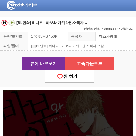
[BL만화] 히나코 - 바보와 가위 1권.소책자 포함
컨텐츠 번호: 485651647 / 만화>BL
용량/포인트
170.85MB / 50P
등록자
디스사랑해
파일/폴더
[BL만화] 히나코 - 바보와 가위 1권.소책자 포함
뷰어 바로보기
고속다운로드
찜 하기