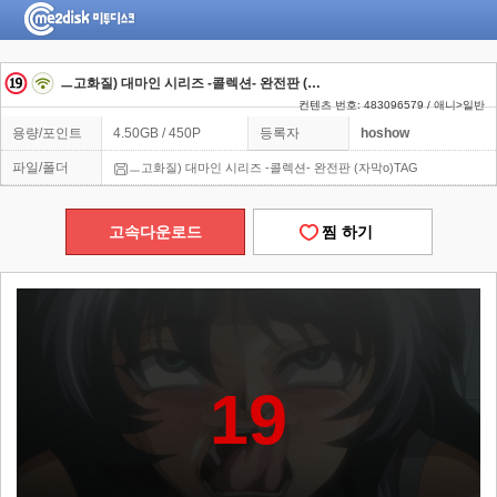
ㅡ고화질) 대마인 시리즈 -콜렉션- 완전판 (자막o)TAG
컨텐츠 번호: 483096579 / 애니>일반
용량/포인트
4.50GB / 450P
등록자
hoshow
파일/폴더
ㅡ고화질) 대마인 시리즈 -콜렉션- 완전판 (자막o)TAG
고속다운로드
찜 하기
19