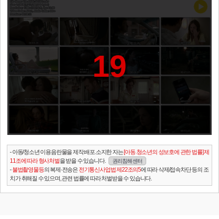
19
- 아동/청소년 이용음란물을 제작.배포.소지한 자는
[아동.청소년의 성보호에 관한 법률] 제
11조에 따라 형사처벌
을 받을 수 있습니다.
권리침해 센터
-
불법촬영물등
의 복제·전송은
전기통신사업법 제22조의5
에 따라 삭제/접속차단 등의 조
치가 취해질 수 있으며, 관련 법률에 따라 처벌받을 수 있습니다.