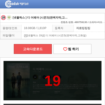
[넷플릭스 ] 디 어페어 (시즌3)(완벽자막,고화질)
컨텐츠 번호: 480759130 / 드라마>미드
용량/포인트
18.08GB / 1,810P
등록자
자료킹킹킹
파일/폴더
[넷플릭스 19금] 디 어페어 (시즌3)(완벽자막,고화질)
고속다운로드
찜 하기
19