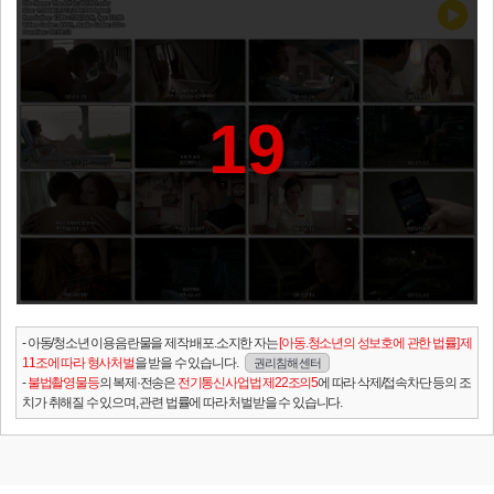
19
- 아동/청소년 이용음란물을 제작.배포.소지한 자는
[아동.청소년의 성보호에 관한 법률] 제
11조에 따라 형사처벌
을 받을 수 있습니다.
권리침해 센터
-
불법촬영물등
의 복제·전송은
전기통신사업법 제22조의5
에 따라 삭제/접속차단 등의 조
치가 취해질 수 있으며, 관련 법률에 따라 처벌받을 수 있습니다.