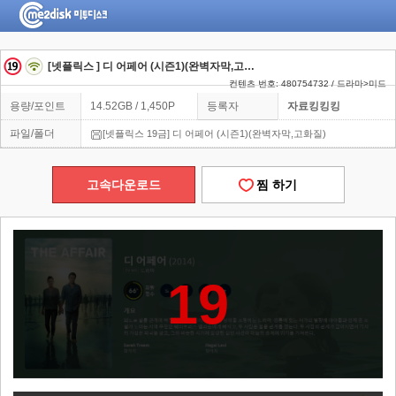
[넷플릭스 ] 디 어페어 (시즌1)(완벽자막,고화질)
컨텐츠 번호: 480754732 / 드라마>미드
용량/포인트
14.52GB / 1,450P
등록자
자료킹킹킹
파일/폴더
[넷플릭스 19금] 디 어페어 (시즌1)(완벽자막,고화질)
고속다운로드
찜 하기
19