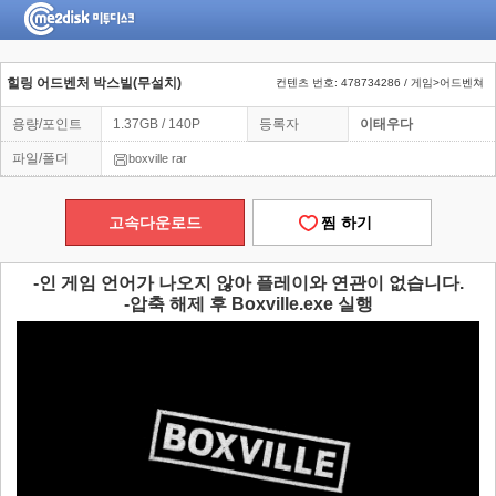
힐링 어드벤처 박스빌(무설치)
컨텐츠 번호: 478734286 / 게임>어드벤쳐
용량/포인트
1.37GB / 140P
등록자
이태우다
파일/폴더
boxville rar
고속다운로드
찜 하기
-인 게임 언어가 나오지 않아 플레이와 연관이 없습니다.
-압축 해제 후 Boxville.exe 실행