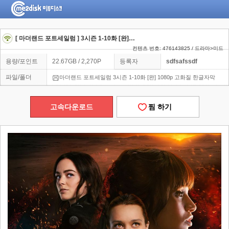
[ 마더랜드 포트세일럼 ] 3시즌 1-10화 [완] 1080p 고화질 한글자막
컨텐츠 번호: 476143825 / 드라마>미드
용량/포인트
22.67GB / 2,270P
등록자
sdfsafssdf
파일/폴더
마더랜드 포트세일럼 3시즌 1-10화 [완] 1080p 고화질 한글자막
고속다운로드
찜 하기