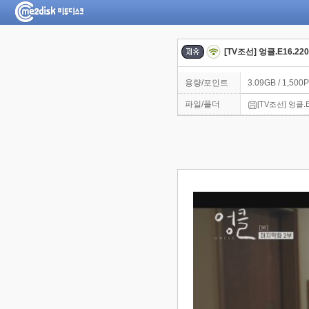
[TV조선] 엉클.E16.220
용량/포인트
3.09GB / 1,500P
파일/폴더
[TV조선] 엉클.E1