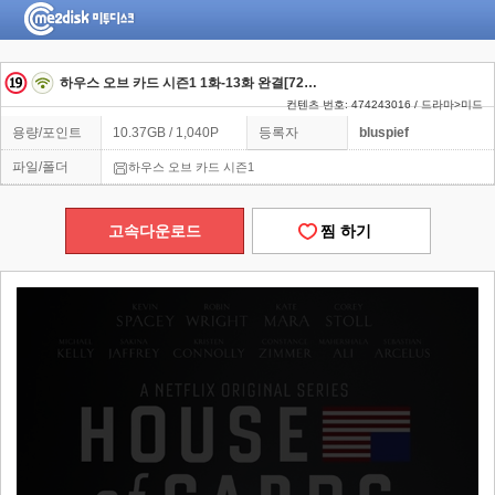
하우스 오브 카드 시즌1 1화-13화 완결[720P] - 케빈 스페이시.로빈 라이트.마이클 켈리
컨텐츠 번호: 474243016 / 드라마>미드
용량/포인트
10.37GB / 1,040P
등록자
bluspief
파일/폴더
하우스 오브 카드 시즌1
고속다운로드
찜 하기