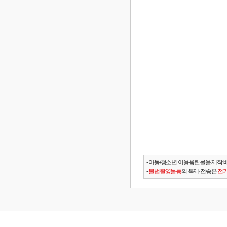
- 아동/청소년 이용음란물을 제작.
-
불법촬영물등
의 복제·전송은
전기