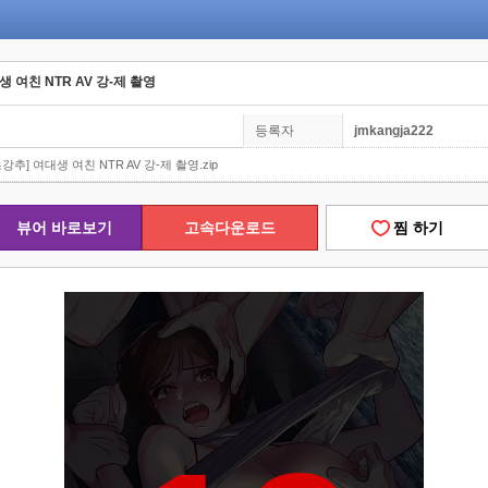
생 여친 NTR AV 강-제 촬영
등록자
jmkangja222
[초강추] 여대생 여친 NTR AV 강-제 촬영.zip
뷰어 바로보기
고속다운로드
찜 하기