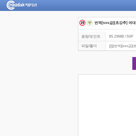
번역[sss급][초강추] 여대
용량/포인트
95.29MB / 50P
파일/폴더
[번역][sss급]