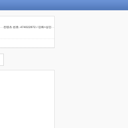
컨텐츠 번호: 474022872 / 만화>성인