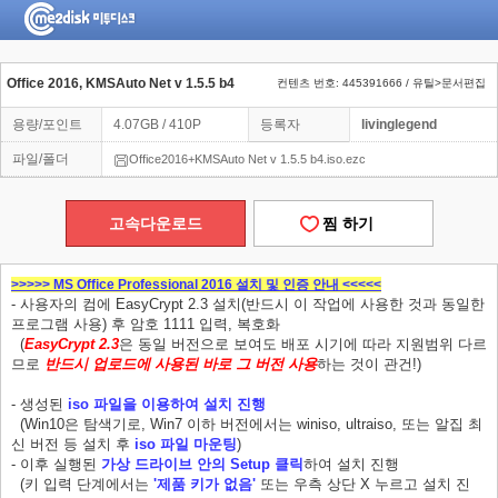
Office 2016, KMSAuto Net v 1.5.5 b4
컨텐츠 번호: 445391666 / 유틸>문서편집
용량/포인트
4.07GB / 410P
등록자
livinglegend
파일/폴더
Office2016+KMSAuto Net v 1.5.5 b4.iso.ezc
고속다운로드
찜 하기
>>>>> MS Office Professional 2016 설치 및 인증 안내 <<<<<
- 사용자의 컴에 EasyCrypt 2.3 설치(반드시 이 작업에 사용한 것과 동일한
프로그램 사용) 후 암호 1111 입력, 복호화
(
EasyCrypt 2.3
은 동일 버전으로 보여도 배포 시기에 따라 지원범위 다르
므로
반드시 업로드에 사용된 바로 그 버전 사용
하는 것이 관건!)
- 생성된
iso 파일을 이용하여 설치 진행
(Win10은 탐색기로, Win7 이하 버전에서는 winiso, ultraiso, 또는 알집 최
신 버전 등 설치 후
iso 파일 마운팅
)
- 이후 실행된
가상 드라이브 안의 Setup 클릭
하여 설치 진행
(키 입력 단계에서는
'제품 키가 없음'
또는 우측 상단 X 누르고 설치 진