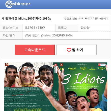
세 얼간이 (3 Idiots, 2009)FHD.1080p
컨텐츠 번호: 421138979 / 영화>코미디
용량/포인트
5.37GB / 540P
등록자
깡파랑
파일/폴더
세 얼간이 (3 Idiots, 2009)FHD.1080p
고속다운로드
찜 하기