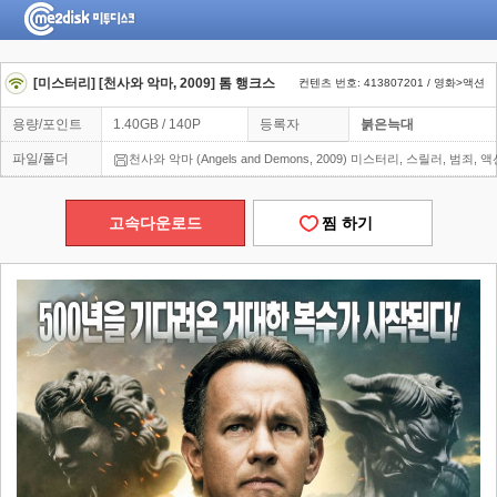
[미스터리] [천사와 악마, 2009] 톰 행크스
컨텐츠 번호: 413807201 / 영화>액션
용량/포인트
1.40GB / 140P
등록자
붉은늑대
파일/폴더
천사와 악마 (Angels and Demons, 2009) 미스터리, 스릴러, 범죄, 
고속다운로드
찜 하기