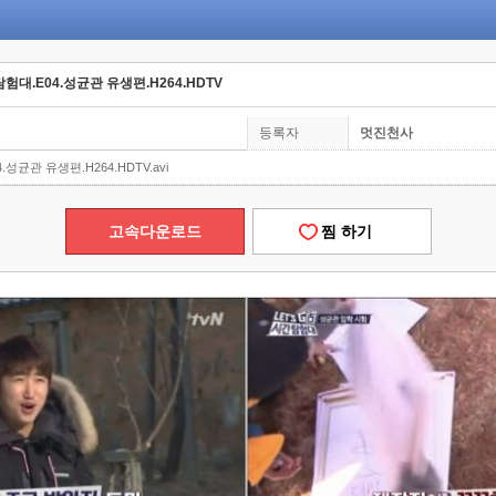
.E04.성균관 유생편.H264.HDTV
등록자
멋진천사
성균관 유생편.H264.HDTV.avi
고속다운로드
찜 하기