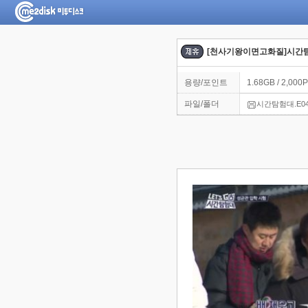
[천사기왕이면고화질]시간탐험대
용량/포인트
1.68GB / 2,000P
파일/폴더
시간탐험대.E04.