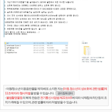
- 아동/청소년 이용음란물을 제작.배포.소지한 자는
[아동.청소년의 성보호에 관한 법률] 제
11조에 따라 형사처벌
을 받을 수 있습니다.
권리침해 센터
-
불법촬영물등
의 복제·전송은
전기통신사업법 제22조의5
에 따라 삭제/접속차단 등의 조
치가 취해질 수 있으며, 관련 법률에 따라 처벌받을 수 있습니다.