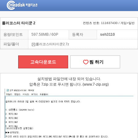
롤러코스터 타이쿤 2
컨텐츠 번호: 111637430 / 게임>일반
용량/포인트
597.58MB / 60P
등록자
seh3110
파일/폴더
롤러코스터타이쿤2.7z
고속다운로드
찜 하기
설치방법 파일안에 내장 되어 있습니다.
압축은 7zip 으로 푸시면 됩니다. (www.7-zip.org)