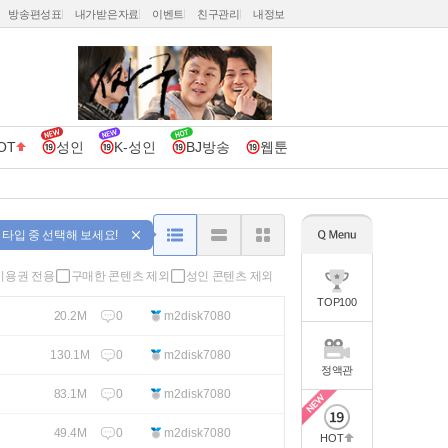
방송편성표
내가받은자료
이벤트
친구관리
내정보
OT
성인
K-성인
BJ방송
웹툰
 타입 중 선택해 보세요!
이용권 전용
구매한 콘텐츠 제외
성인 콘텐츠 제외
TOP100
0
m2disk7080
20.2M
0
m2disk7080
130.1M
정액관
0
m2disk7080
83.1M
0
m2disk7080
49.4M
HOT