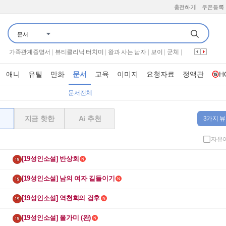
충전하기
쿠폰등록
문서
용감한 형사들 5
|
유부녀 킬러
|
나 혼자 산다
|
해피투게더 혼자가 아니어서 좋아
|
오늘은 아빠랑
|
살목지
|
가족관계증명서
|
뷰티클리닉 터치미
|
왕과 사는 남자
|
보이
|
군체
|
금타는 금요일
|
시스터
|
만약에 우리
|
전현무계획 4
|
신랑수업2
|
나만의 시크릿 나비효과
|
가화만사성
|
이십세기 힛트쏭
|
끝장수사
|
애니
유틸
만화
문서
교육
이미지
요청자료
정액관
H
뮤직뱅크
|
하트맨
|
우주떡집
|
너자2
|
기쁜 우리 좋은 날
|
프로텍터
|
더 시즌즈 성시경의 고막남친
|
옥탑방의 문제아들
|
THE 맛있는 녀석들
|
문서전체
지금 핫한
Ai 추천
3가지 뷰
자유
[19성인소설] 반상회
[19성인소설] 남의 여자 길들이기
[19성인소설] 역천회의 검후
[19성인소설] 올가미 (완)