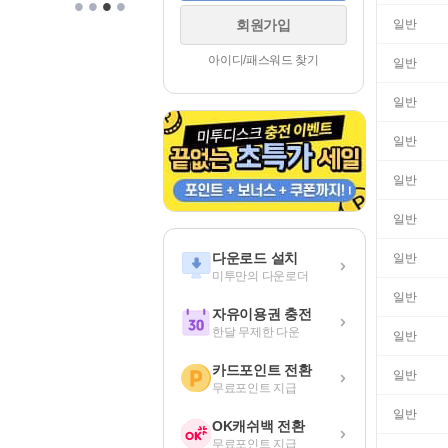
•
•
•
•
일반
회원가입
아이디/패스워드 찾기
일반
일반
일반
일반
일반
다운로드 설치
일반
미투만의 다운로더
일반
자유이용권 충전
한달 무제한 다운
일반
카드포인트 전환
일반
무료포인트 지급
일반
OK캐쉬백 전환
무료포인트 지급