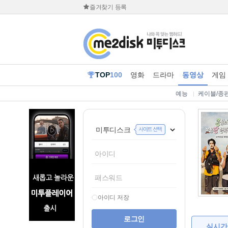
즐겨찾기 등록
TOP
100
영화
드라마
동영상
게임
예능
케이블/종
아이디 저장
실시간