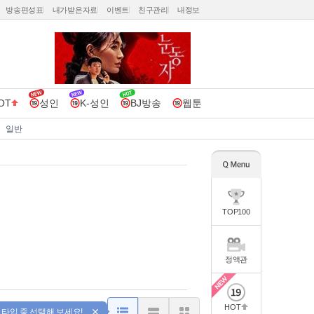
방송편성표
내가받은자료
이벤트
친구관리
내정보
OT
성인
K-성인
BJ방송
웹툰
일반
TOP100
정액관
HOT
 타입 중 선택해 보세요!