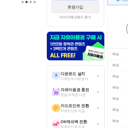
•
•
•
•
회원가입
아이디/패스워드 찾기
예능
예능
다운로드 설치
예능
미투만의 다운로더
예능
자유이용권 충전
한달 무제한 다운
예능
카드포인트 전환
예능
무료포인트 지급
예능
OK캐쉬백 전환
무료포인트 지급