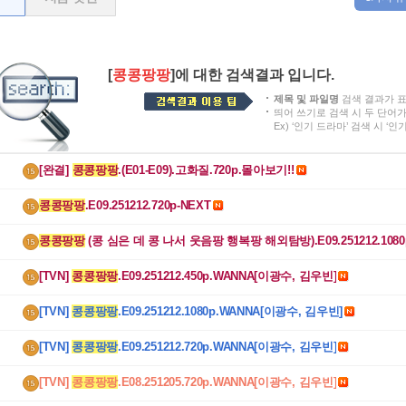
[
콩콩팡팡
]에 대한 검색결과 입니다.
제목 및 파일명
검색 결과가 
띄어 쓰기로 검색 시 두 단어
Ex) ‘인기 드라마’ 검색 시 ‘
[완결] 
콩콩팡팡
.(E01-E09).고화질.720p.몰아보기!!
콩콩팡팡
.E09.251212.720p-NEXT
콩콩팡팡
 (콩 심은 데 콩 나서 웃음팡 행복팡 해외탐방).E09.251212.1080
64-F1RST
[TVN] 
콩콩팡팡
.E09.251212.450p.WANNA[이광수, 김우빈]
[TVN] 
콩콩팡팡
.E09.251212.1080p.WANNA[이광수, 김우빈]
[TVN] 
콩콩팡팡
.E09.251212.720p.WANNA[이광수, 김우빈]
[TVN] 
콩콩팡팡
.E08.251205.720p.WANNA[이광수, 김우빈]