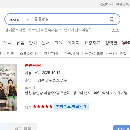
충전하기
쿠폰등록
동영상
군체
|
붉은진주
|
왕과 사는 남자
|
프로텍터
|
귀신 잡는 해병대
|
보이
|
꼬리에 꼬리를 무는 그날 이야기
|
가화만사성
|
만약에 우리
|
엠카운트다운
|
하트맨
|
이혼숙려캠프
|
언니네 산지직송3
|
웰컴 투 수근스쿨
|
끝장수사
|
티키타카로드 in 시드니
|
너자2
|
70억의 선택
|
기쁜 우리 좋은 날
|
구해줘 홈즈
|
애니
유틸
만화
문서
교육
이미지
요청자료
정액관
H
나는 솔로 그 후 사랑은 계속된다
|
미스트롯 포유
|
은밀한 여자들 적과의 동거
|
어서와 한국은 처음이지
|
자식방생프로젝트 합숙 맞선 2
|
시스터
|
살목지
|
편
직캠
스포츠/게임
교양/다큐
가족/유아
해외/쇼프로
동영상완결
콩콩팡팡
예능
|
tvN
|
2025-10-17
출연 :
이광수,김우빈,도경수
줄거리
찐친 삼인방 이광수X김우빈X도경수의 순도 100% 멕시코 자유여행
평점
지금 핫한
3가지 뷰