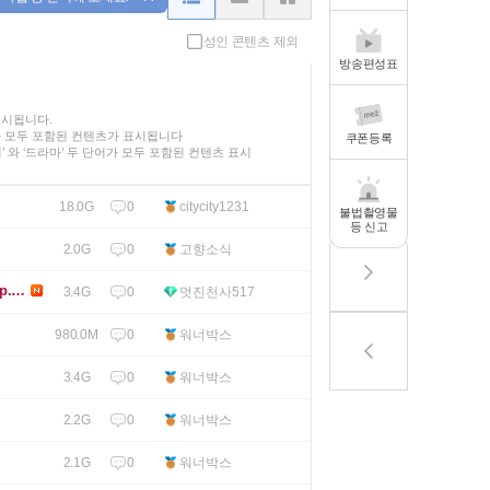
성인 콘텐츠 제외
방송편성표
표시됩니다.
가 모두 포함된 컨텐츠가 표시됩니다
쿠폰등록
인기’ 와 ‘드라마’ 두 단어가 모두 포함된 컨텐츠 표시
0
citycity1231
18.0G
불법촬영물
등 신고
0
고향소식
2.0G
p.H2
0
멋진천사517
3.4G
0
워너박스
980.0M
0
워너박스
3.4G
0
워너박스
2.2G
0
워너박스
2.1G