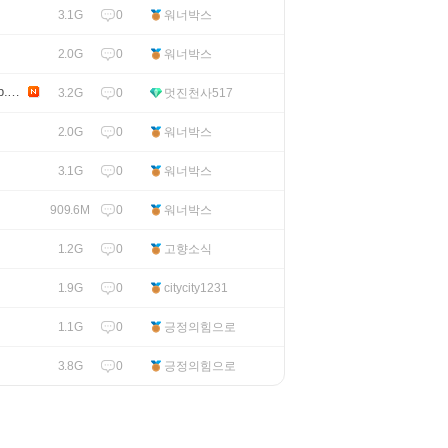
0
워너박스
3.1G
0
워너박스
2.0G
.H2
0
멋진천사517
3.2G
0
워너박스
2.0G
0
워너박스
3.1G
0
워너박스
909.6M
0
고향소식
1.2G
0
citycity1231
1.9G
0
긍정의힘으로
1.1G
0
긍정의힘으로
3.8G