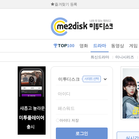
즐겨찾기 등록
TOP
100
영화
드라마
동영상
게임
최신드라마
미니시리즈
아이디 저장
실시간