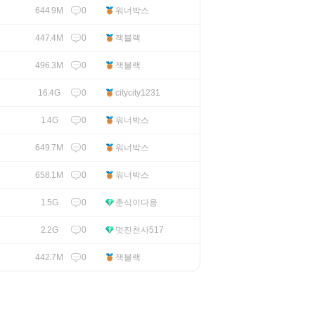
0
워너박스
644.9M
0
잭블랙
447.4M
0
잭블랙
496.3M
0
citycity1231
16.4G
0
워너박스
1.4G
0
워너박스
649.7M
0
워너박스
658.1M
0
춘식이다용
1.5G
0
멋진천사517
2.2G
0
잭블랙
442.7M