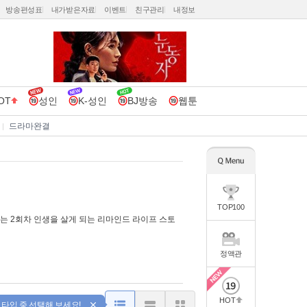
방송편성표
내가받은자료
이벤트
친구관리
내정보
OT
성인
K-성인
BJ방송
웹툰
드라마완결
TOP100
는 2회차 인생을 살게 되는 리마인드 라이프 스토
정액관
HOT
 타입 중 선택해 보세요!