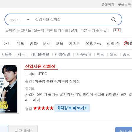
충전하기
쿠폰등록
드라마
끼리끼리
|
왕은 무얼 자셨는가
|
너자2
|
쇼 챔피언
|
황신혜의 같이 삽시다
|
프로텍터
|
왕과 사는 남자
|
전설의 사내
|
골 때리는 그녀들
|
살목지
|
퍼펙트 라이프
|
군체
|
기쁜 우리 좋은 날
|
붉은진주
|
만약에 우리
|
잡학자들
|
나는 SOLO
|
유 퀴즈 온 더 블럭
|
라디오스타
|
보이
|
개와 늑대의 시간 2
|
끝장수사
|
동네의 명장들
|
애니
유틸
만화
문서
교육
이미지
요청자료
정액관
H
한문철의 블랙박스
|
시스터
|
가화만사성
|
인생의 연장전
|
슈퍼맨이 돌아왔다
|
하트맨
|
시트콤
사극
캐이블/종편
아침/일일
가족/유아
미드
일드
중드
신입사원 강회장
드라마
|
JTBC
출연 :
이준영,손현주,이주명,전혜진
줄거리
사업의 신이라 불리는 굴지의 대기업 회장이 사고를 당하면서 원치 않
리 드라마
평점
지금 핫한
3가지 뷰