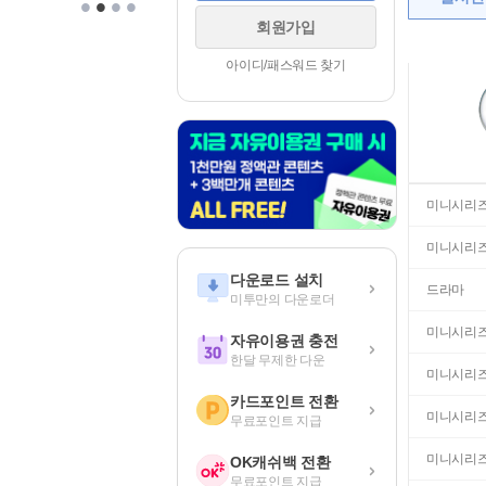
•
•
•
•
회원가입
아이디/패스워드 찾기
미니시리
미니시리
다운로드 설치
드라마
미투만의 다운로더
미니시리
자유이용권 충전
한달 무제한 다운
미니시리
카드포인트 전환
미니시리
무료포인트 지급
미니시리
OK캐쉬백 전환
무료포인트 지급