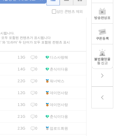
성인 콘텐츠 제외
방송편성표
표시됩니다.
가 모두 포함된 컨텐츠가 표시됩니다
쿠폰등록
인기’ 와 ‘드라마’ 두 단어가 모두 포함된 컨텐츠 표시
0
디스사랑해
1.3G
불법촬영물
등 신고
0
춘식이다용
1.4G
0
워너박스
2.2G
0
데이먼사랑
1.2G
0
데이먼사랑
1.3G
0
춘식이다용
2.1G
0
업로드회원
2.3G