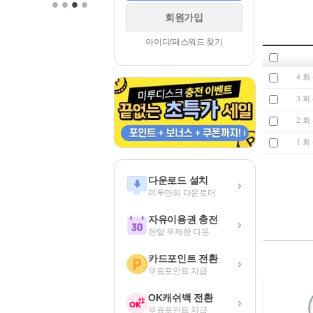
•
•
•
•
회원가입
아이디/패스워드 찾기
4 회 
3 회 
2 회 
1 회 
다운로드 설치
미투만의 다운로더
자유이용권 충전
한달 무제한 다운
카드포인트 전환
무료포인트 지급
OK캐쉬백 전환
무료포인트 지급