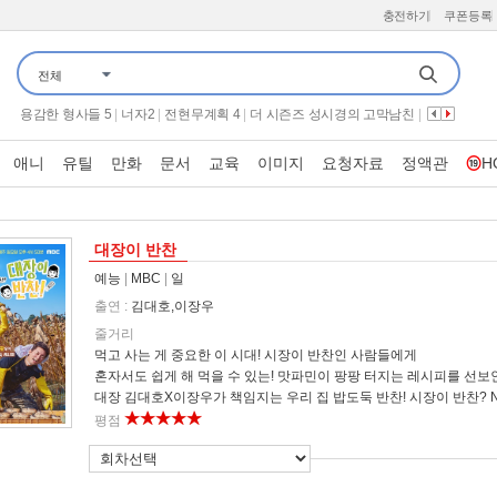
충전하기
쿠폰등록
유부녀 킬러
|
가화만사성
|
군체
|
옥탑방의 문제아들
|
만약에 우리
|
전체
끝장수사
|
신랑수업2
|
뮤직뱅크
|
금타는 금요일
|
가족관계증명서
|
보이
|
해피투게더 혼자가 아니어서 좋아
|
이십세기 힛트쏭
|
용감한 형사들 5
|
너자2
|
전현무계획 4
|
더 시즌즈 성시경의 고막남친
|
프로텍터
|
하트맨
|
나만의 시크릿 나비효과
|
뷰티클리닉 터치미
|
THE 맛있는 녀석들
|
오늘은 아빠랑
|
우주떡집
|
기쁜 우리 좋은 날
|
애니
유틸
만화
문서
교육
이미지
요청자료
정액관
H
나 혼자 산다
|
시스터
|
왕과 사는 남자
|
살목지
|
대장이 반찬
예능
|
MBC
|
일
출연 :
김대호,이장우
줄거리
먹고 사는 게 중요한 이 시대! 시장이 반찬인 사람들에게
혼자서도 쉽게 해 먹을 수 있는! 맛파민이 팡팡 터지는 레시피를 선보
대장 김대호X이장우가 책임지는 우리 집 밥도둑 반찬! 시장이 반찬? N
평점