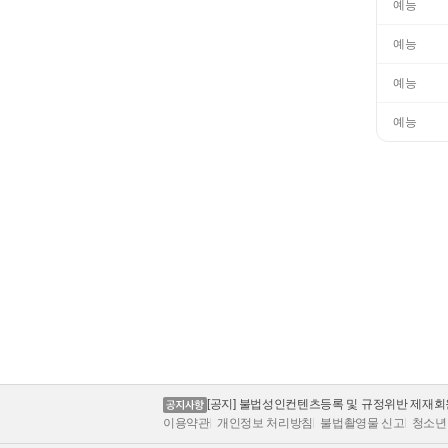
 [공지] [26.07.19 신한은행 작업 안내]
[공지] [26.08.09 부산은행 작업 안내]
[공지] 100원 자동결제 상품 이벤트 연장 안내
[공지] 불법성인컨텐츠등록 및 규정위반 제재
[공지] 청소년 유해컨텐츠 및 음란물 모니터링 
이용약관
개인정보 처리방침
불법촬영물 신고
청소년
 안내
[공지] 불법촬영물(몰카 상대방 동의 없는 촬영물