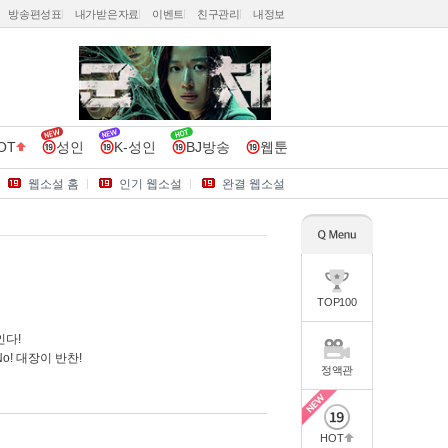
방송편성표
내가받은자료
이벤트
친구관리
내정보
OT
성인
K-성인
BJ방송
웹툰
웹소설 홈
인기 웹소설
완결 웹소설
TOP100
인다!
o! 대장이 반찬!
정액관
HOT