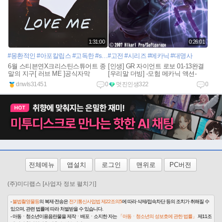
1:31:00
0:26:01
#몽환적인
#아포칼립스
#고독한
#sf영화
#고전
#시리즈
#메카닉
#대명사
6월 스티븐연X크리스틴스튜어트 종
[인생] GR 자이언트 로보 01-13완결
말의 지구[ 러브 ME ]공식자막
[우리말 더빙] -모험 메카닉 액션-
dnwls31451
0
멋진인생322
0
전체메뉴
앱설치
로그인
맨위로
PC버전
(주)미디랩스
[사업자 정보 펼치기]
-
불법촬영물등
의 복제·전송은
전기통신사업법 제22조의5
에 따라 삭제/접속차단 등의 조치가 취해질 수
있으며, 관련 법률에 따라 처벌받을 수 있습니다.
- 아동ㆍ청소년이용음란물을 제작ㆍ배포ㆍ소지한 자는
「아동ㆍ청소년의 성보호에 관한 법률」
제11조