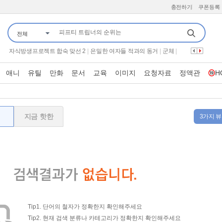
충전하기
쿠폰등록
전체
70억의 선택
|
언니네 산지직송3
|
너자2
|
티키타카로드 in 시드니
|
자식방생프로젝트 합숙 맞선 2
|
은밀한 여자들 적과의 동거
|
군체
|
끝장수사
|
하트맨
|
웰컴 투 수근스쿨
|
구해줘 홈즈
|
나는 솔로 그 후 사랑은 계속된다
|
시스터
|
붉은진주
|
애니
유틸
만화
문서
교육
이미지
요청자료
정액관
H
기쁜 우리 좋은 날
|
꼬리에 꼬리를 무는 그날 이야기
|
만약에 우리
|
왕과 사는 남자
|
귀신 잡는 해병대
|
프로텍터
|
미스트롯 포유
|
이혼숙려캠프
|
가화만사성
|
살목지
|
엠카운트다운
|
보이
|
어서와 한국은 처음이지
|
지금 핫한
3가지 뷰
Tip1. 단어의 철자가 정확한지 확인해주세요
Tip2. 현재 검색 분류나 카테고리가 정확한지 확인해주세요