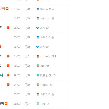
식자막
0
후다닥샐리
1.3G
0
바닷가마을
2.9G
HD 
0
미투왕
3.3G
0
바닷가마을
2.6G
0
미투왕
3.2G
p.완
1
foxdie08261
1.6G
5주
0
tke179
3.9G
타지 
0
멋진인생322
6.7G
임-
9
mmisess
2.7G
0
바닷가마을
2.8G
자막
18
jehun8
3.5G