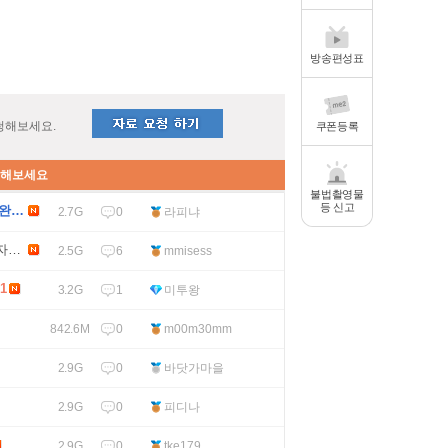
방송편성표
청해보세요.
쿠폰등록
인해보세요
불법촬영물
등 신고
 완벽
0
라피냐
2.7G
질자막
6
mmisess
2.5G
1
1
미투왕
3.2G
0
m00m30mm
842.6M
0
바닷가마을
2.9G
0
피디나
2.9G
0
tke179
2.9G