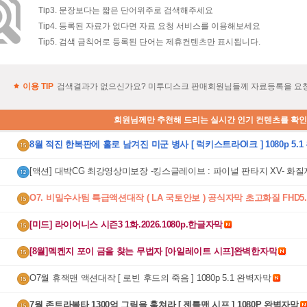
Tip3. 문장보다는 짧은 단어위주로 검색해주세요
Tip4. 등록된 자료가 없다면 자료 요청 서비스를 이용해보세요
Tip5. 검색 금칙어로 등록된 단어는 제휴컨텐츠만 표시됩니다.
이용 TIP
검색결과가 없으신가요? 미투디스크 판매회원님들께 자료등록을 요
회원님께만 추천해 드리는 실시간 인기 컨텐츠를 확
8월 적진 한복판에 홀로 남겨진 미군 병사 [ 럭키스트라Ol크 ] 1080p 5.1
자막
[액션] 대박CG 최강영상미보장 -킹스글레이브 : 파이널 판타지 XV- 화
완벽
O7. 비밀수사팀 특급액션대작 ( LA 국토안보 ) 공식자막 초고화질 FHD5.
[미드] 라이어니스 시즌3 1화.2026.1080p.한글자막
[8월]멕켄지 포이 금을 찾는 무법자 [아일레이트 시프]완벽한자막
O7월 휴잭맨 액션대작 [ 로빈 후드의 죽음 ] 1080p 5.1 완벽자막
7월 존트라볼타 1300억 그림을 훔쳐라 [ 젠틀맨 시프 ] 1080P 완벽자막