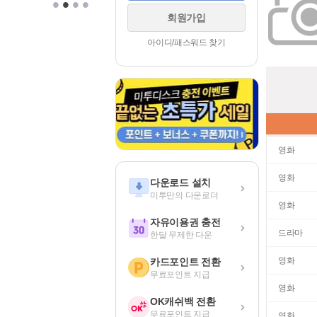
•
•
•
•
회원가입
아이디/패스워드 찾기
영화
영화
다운로드 설치
미투만의 다운로더
영화
자유이용권 충전
드라마
한달 무제한 다운
영화
카드포인트 전환
무료포인트 지급
영화
OK캐쉬백 전환
무료포인트 지급
영화