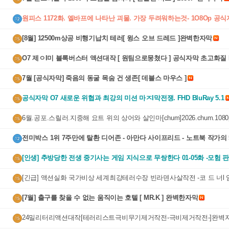
원피스 1172화. 엘바프에 나타난 괴물. 가장 두려워하는것- 1O8Op 공
[8월] 12500m상공 비행기납치 테러[ 윙스 오브 드레드 ]완벽한자막
O7 제ㅇI미 블록버스터 액션대작 [ 원팀으로뭉쳤다 ] 공식자막 초고화질 F
5.1
7월 [공식자막] 죽음의 동굴 목숨 건 생존[ 데블스 마우스 ]
공식자막 O7 새로운 위협과 최강의 미션 마ㅈI막전쟁. FHD BluRay 5.1
6월.공포.스릴러.지중해 요트 위의 상어와 살인마[chum]2026.chum.1080
벽자막
전미박스 1위 7주만에 탈환 디어존 - 아만다 사이프리드 - 노트북 작가의 
연속 베스트셀러 1위
[인생] 추방당한 전생 중기사는 게임 지식으로 무쌍한다 01-05화 -모험 판
액션-
[긴급] 액션실화 국가비상 세계최강테러수장 빈라덴사살작전 -코 드 너l 
 화질자막완벽
[7월] 출구를 찾을 수 없는 움직이는 호텔 [ MR.K ] 완벽한자막
24밀리터리액션대작[테러리스트극비무기제거작전-극비제거작전-]완벽