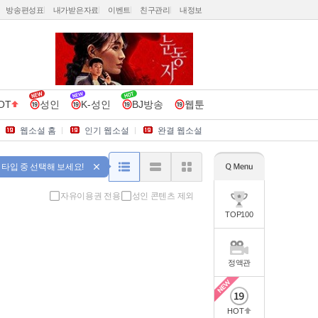
방송편성표
내가받은자료
이벤트
친구관리
내정보
OT
성인
K-성인
BJ방송
웹툰
웹소설 홈
인기 웹소설
완결 웹소설
 타입 중 선택해 보세요!
자유이용권 전용
성인 콘텐츠 제외
TOP100
정액관
HOT