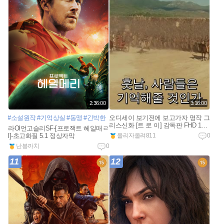
2:36:00
3:16:00
#소설원작
#기억상실
#동맹
#긴박한
오디세이 보기전에 보고가자 명작 그
리스신화 [트 로 이] 감독판 FHD 108
라Ol언고슬리SF-[프로잭트 헤일매ㄹ
0p
l]-초고화질 5.1 정상자막
올리자올려811
0
난봉까치
0
11
12