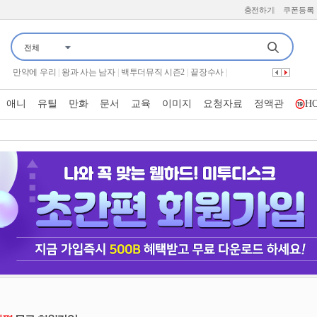
충전하기
쿠폰등록
전체
너자2
|
전지적 참견 시점
|
김주하의 데이앤나잇
|
프로텍터
|
살목지
|
만약에 우리
|
왕과 사는 남자
|
백투더뮤직 시즌2
|
끝장수사
|
놀면 뭐하니
|
불후의 명곡2
|
놀라운토요일 도레미 마켓
|
끝까지 간다 독박투어
|
보이
|
짐쌀라비움
|
하트맨
|
건강한 썰 주은네 사랑채
|
가화만사성
|
시스터
|
군체
|
유부녀 킬러
|
애니
유틸
만화
문서
교육
이미지
요청자료
정액관
H
쇼 음악중심
|
살림하는 남자들2
|
강철지구
|
아파트
|
사랑이 온다
|
오싹한 연애
|