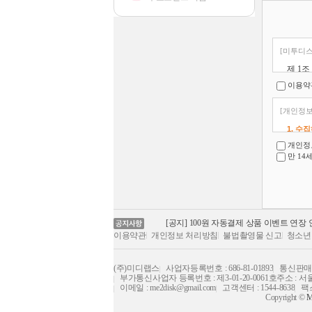
[미투디스
제 1조
이 서비
이용약
“www
책임,
[개인정보
제 2조
이 약
1. 수
의합니
미투디
개인정보
① 일반
만 14
서면을
1) 
② 판
① 필
③ 회
② 선
④ 아
③ 자
 [공지] [26.07.19 신한은행 작업 안내]
⑤ 비
[공지] [26.08.09 부산은행 작업 안내]
⑥ 결
2-1
[공지] 100원 자동결제 상품 이벤트 연장
⑦ 게시
외국인
[공지] 불법성인컨텐츠등록 및 규정위반 제
이용약관
개인정보 처리방침
불법촬영물 신고
청소년
⑧ 그
[공지] 청소년 유해컨텐츠 및 음란물 모니터링
⑨ 포
2-2
 안내
[공지] 불법촬영물(몰카 상대방 동의 없는 촬영
회원은
개인
로드 금지 안내
 [공지] [26.08.02 씨티은행 작업 안내]
(주)미디랩스
사업자등록번호 : 686-81-01893
통신판매업
⑩ 판
부가통신사업자 등록번호 : 제3-01-20-0061호
주소 : 서
 [공지] [26.07.19 신한은행 작업 안내]
⑪ 추
이메일 : me2disk@gmail.com
고객센터 : 1544-8638
팩스
[공지] [26.08.09 부산은행 작업 안내]
⑫ 보
2. 회
Copyright ©
M
⑬ 자
미투디