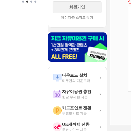
•
•
•
•
회원가입
아이디/패스워드 찾기
다운로드 설치
미투만의 다운로더
자유이용권 충전
한달 무제한 다운
카드포인트 전환
무료포인트 지급
OK캐쉬백 전환
무료포인트 지급