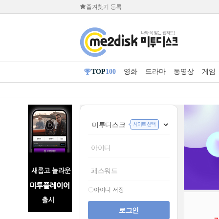
즐겨찾기 등록
TOP
100
영화
드라마
동영상
게임
아이디 저장