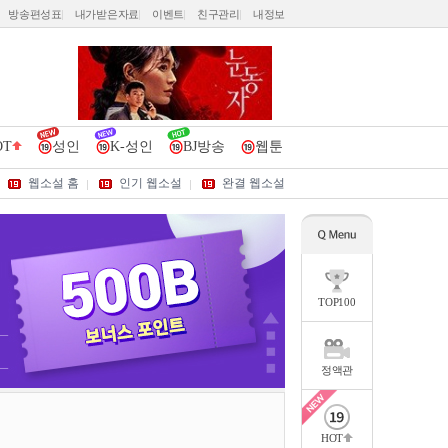
방송편성표
내가받은자료
이벤트
친구관리
내정보
OT
성인
K-성인
BJ방송
웹툰
웹소설 홈
인기 웹소설
완결 웹소설
TOP100
정액관
HOT